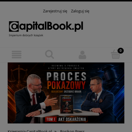
Zarejestruj się
Zaloguj się
»
Księgarnia CapitalBook.pl
Rosikon Press