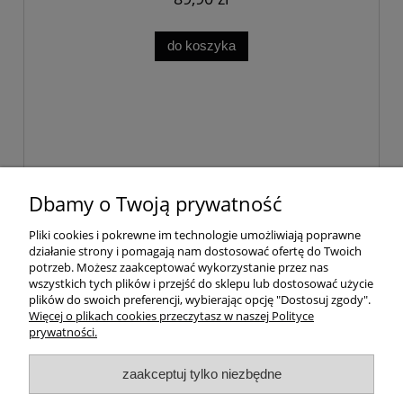
do koszyka
Dbamy o Twoją prywatność
Pomoc
Pliki cookies i pokrewne im technologie umożliwiają poprawne
działanie strony i pomagają nam dostosować ofertę do Twoich
Dostawa
potrzeb. Możesz zaakceptować wykorzystanie przez nas
wszystkich tych plików i przejść do sklepu lub dostosować użycie
plików do swoich preferencji, wybierając opcję "Dostosuj zgody".
Moje konto
Więcej o plikach cookies przeczytasz w naszej Polityce
prywatności.
Gwarancja i zwroty
zaakceptuj tylko niezbędne
O firmie