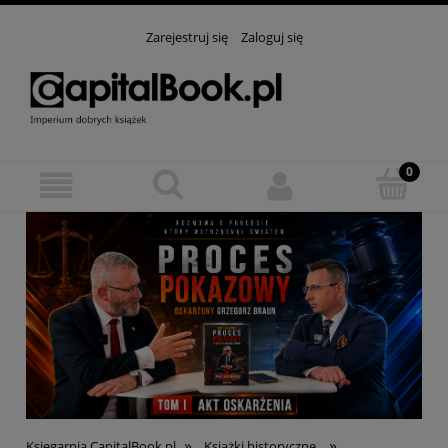
Zarejestruj się
Zaloguj się
»
»
Księgarnia CapitalBook.pl
Książki historyczne