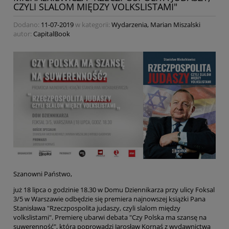
CZYLI SLALOM MIĘDZY VOLKSLISTAMI"
Dodano:
11-07-2019
w kategorii:
Wydarzenia
,
Marian Miszalski
autor:
CapitalBook
Szanowni Państwo,
już 18 lipca o godzinie 18.30 w Domu Dziennikarza przy ulicy Foksal
3/5 w Warszawie odbędzie się premiera najnowszej książki Pana
Stanisława "Rzeczpospolita judaszy, czyli slalom między
volkslistami". Premierę ubarwi debata "Czy Polska ma szansę na
suwerenność", którą poprowadzi Jarosław Kornaś z wydawnictwa