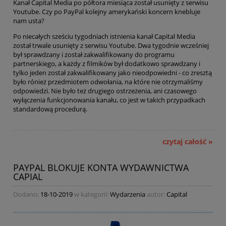
Kanał Capital Media po półtora miesiąca został usunięty z serwisu
Youtube. Czy po PayPal kolejny amerykański koncern knebluje
nam usta?
Po niecałych sześciu tygodniach istnienia kanał Capital Media
został trwale usunięty z serwisu Youtube. Dwa tygodnie wcześniej
był sprawdzany i został zakwalifikowany do programu
partnerskiego, a każdy z filmików był dodatkowo sprawdzany i
tylko jeden został zakwalifikowany jako nieodpowiedni - co zresztą
było rónież przedmiotem odwołania, na które nie otrzymaliśmy
odpowiedzi. Nie było też drugiego ostrzeżenia, ani czasowego
wyłączenia funkcjonowania kanału, co jest w takich przypadkach
standardową procedurą.
czytaj całość »
PAYPAL BLOKUJE KONTA WYDAWNICTWA
CAPIAL
Dodano:
18-10-2019
w kategorii:
Wydarzenia
autor:
Capital