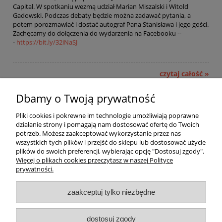
Capital. W spotkaniu wezmą udział Marian Miszalski i Witold
Gadowski. Podczas debaty będzie można zadawać pytania, a
potem porozmawiać i dostać autograf Pana Stanisława i jego gości.
Zachęcamy do dołączenia do wydarzenia na Facebooku --
-
https://bit.ly/32iNaSJ
czytaj całość »
Dbamy o Twoją prywatność
Pomoc
Pliki cookies i pokrewne im technologie umożliwiają poprawne
działanie strony i pomagają nam dostosować ofertę do Twoich
Dostawa
potrzeb. Możesz zaakceptować wykorzystanie przez nas
wszystkich tych plików i przejść do sklepu lub dostosować użycie
plików do swoich preferencji, wybierając opcję "Dostosuj zgody".
Moje konto
Więcej o plikach cookies przeczytasz w naszej Polityce
prywatności.
Gwarancja i zwroty
zaakceptuj tylko niezbędne
O firmie
dostosuj zgody