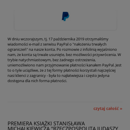
W dniu wczorajszym, tj. 17 października 2019 otrzymaliśmy
wiadomości e-mail z serwisu PayPal o "nałożeniu trwałych
ograniczeń" na nasze konta. Po rozmowie z infolinią wyjaśniono
nam, że konta są trwale usunięte, bez możliwości przywrócenia. W
trybie natychmiastowym, bez żadnego ostrzeżenia,
uniemożliwiono nam przyjmowanie płatności kanałem PayPal. Jest
to o tyle uciążliwe, że z tej formy płatności korzystali najczęściej
nasi klienci z zagranicy - była to najłatwiejsza i często jedyna
dostępna dla nich forma płatności.
czytaj całość »
PREMIERA KSIĄŻKI STANISŁAWA
MICHALKIEWICZA "RZECZPOSPOLITA JUDASZY,