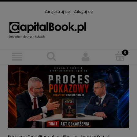
Zarejestruj się
Zaloguj się
»
»
Księgarnia CapitalBook.pl
Blog
Jarosław Kornaś