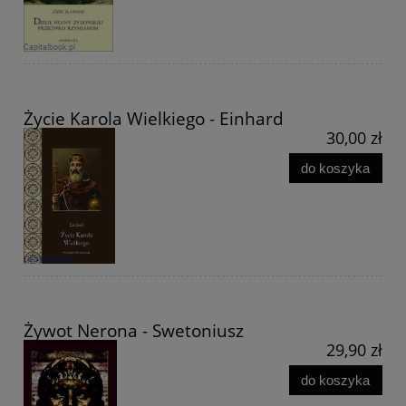
Życie Karola Wielkiego - Einhard
30,00 zł
do koszyka
Żywot Nerona - Swetoniusz
29,90 zł
do koszyka