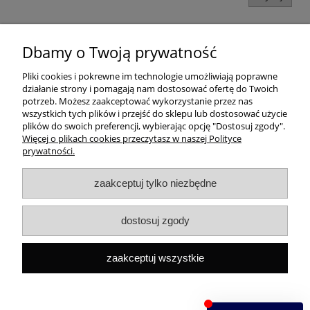
Dbamy o Twoją prywatność
Pomoc
Pliki cookies i pokrewne im technologie umożliwiają poprawne
działanie strony i pomagają nam dostosować ofertę do Twoich
Dostawa
potrzeb. Możesz zaakceptować wykorzystanie przez nas
wszystkich tych plików i przejść do sklepu lub dostosować użycie
plików do swoich preferencji, wybierając opcję "Dostosuj zgody".
Moje konto
Więcej o plikach cookies przeczytasz w naszej Polityce
prywatności.
Gwarancja i zwroty
zaakceptuj tylko niezbędne
O firmie
dostosuj zgody
Rekomendowane strony
zaakceptuj wszystkie
Szybki kontakt
Capital ul. Tenisowa 8/U1, 02-602 Warszawa, Tel:
+48
533496436
Mail:
sklep@capitalbook.pl
pokaż pełną wersję strony