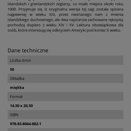
islandzkich i grenlandzkich żeglarzy, co miało miejsce około roku
1000. Przyjmuje się, iż oryginalna wersja tej sagi została spisana
najpewniej w wieku XIII, przez nieznanego nam z imienia
islandzkiego duchownego, ale dwa najstarsze zachowane rękopisy
pochodzą dopiero z wieku XIV i XV. Lektura obowiązkowa dla
osób, które interesują się odkryciem Ameryki pod koniec X wieku.
Dane techniczne
Liczba stron
50
Okładka
miękka
Format
14,50 x 20,50
ISBN
978-83-8064-882-1