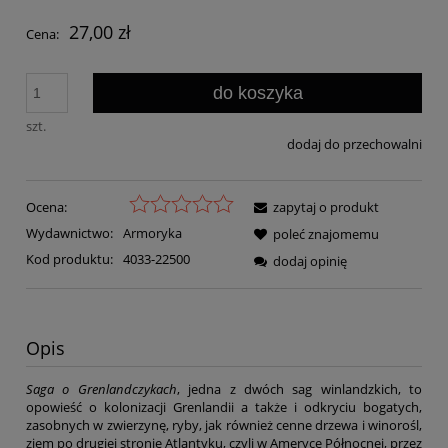
27,00 zł
Cena:
do koszyka
szt.
dodaj do przechowalni
Ocena:
zapytaj o produkt
Wydawnictwo:
Armoryka
poleć znajomemu
Kod produktu:
4033-22500
dodaj opinię
Opis
Saga o Grenlandczykach
, jedna z dwóch sag winlandzkich, to
opowieść o kolonizacji Grenlandii a także i odkryciu bogatych,
zasobnych w zwierzynę, ryby, jak również cenne drzewa i winorośl,
ziem po drugiej stronie Atlantyku, czyli w Ameryce Północnej, przez