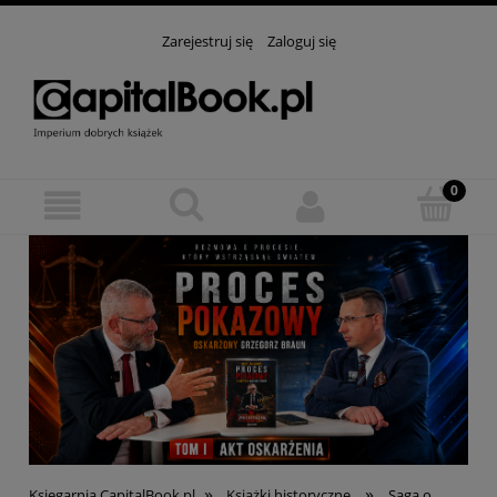
Zarejestruj się
Zaloguj się
»
»
Księgarnia CapitalBook.pl
Książki historyczne
Saga o